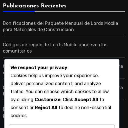
Publicaciones Recientes
Bonificaciones del Paquete Mensual de Lords Mobile
para Materiales de Construcción
Códigos de regalo de Lords Mobile para eventos
comunitarios
Cajas de Recompensa de Eventos de Lords Mobile para
We respect your privacy
Artículos
Cookies help us improve your experience,
deliver personalized content, and analyze
Cajas de Recompensa de Eventos de Lords Mobile para
traffic. You can choose which cookies to allow
Equipamiento
by clicking
Customize
. Click
Accept All
to
consent or
Reject All
to decline non-essential
Bonificaciones del Paquete Mensual de Lords Mobile
para Tropas
cookies.