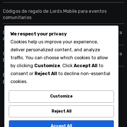
Códigos de regalo de Lords Mobile para eventos
comunitarios
Cajas de Recompensa de Eventos de Lords Mobile para
We respect your privacy
Artículos
Cookies help us improve your experience,
deliver personalized content, and analyze
Cajas de Recompensa de Eventos de Lords Mobile para
traffic. You can choose which cookies to allow
Equipamiento
by clicking
Customize
. Click
Accept All
to
consent or
Reject All
to decline non-essential
Bonificaciones del Paquete Mensual de Lords Mobile
para Tropas
cookies.
Customize
ulises1.mx
Reject All
Accept All