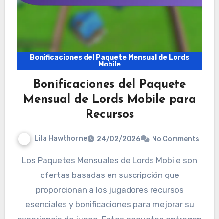
Bonificaciones del Paquete Mensual de Lords
Mobile
Bonificaciones del Paquete
Mensual de Lords Mobile para
Recursos
Lila Hawthorne
24/02/2026
No Comments
Los Paquetes Mensuales de Lords Mobile son
ofertas basadas en suscripción que
proporcionan a los jugadores recursos
esenciales y bonificaciones para mejorar su
experiencia de juego. Estos paquetes entregan