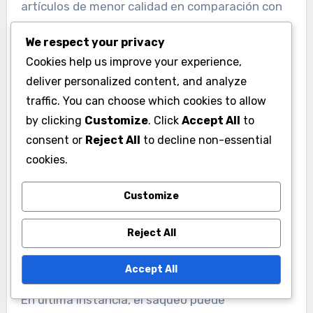
artículos de menor calidad en comparación con
lo que se podría encontrar en los cofres de
We respect your privacy
recompensa de eventos.
Cookies help us improve your experience,
deliver personalized content, and analyze
Los cofres de recompensa de eventos
traffic. You can choose which cookies to allow
típicamente ofrecen una selección más curada
by clicking
Customize
. Click
Accept All
to
de equipo, a menudo incluyendo artículos de
consent or
Reject All
to decline non-essential
mayor nivel que no son fácilmente obtenibles a
cookies.
través del saqueo. Sin embargo, el esfuerzo
requerido para participar en eventos puede ser
Customize
significativo, y no todos los jugadores pueden
Reject All
tener el tiempo para involucrarse
completamente.
Accept All
En última instancia, el saqueo puede