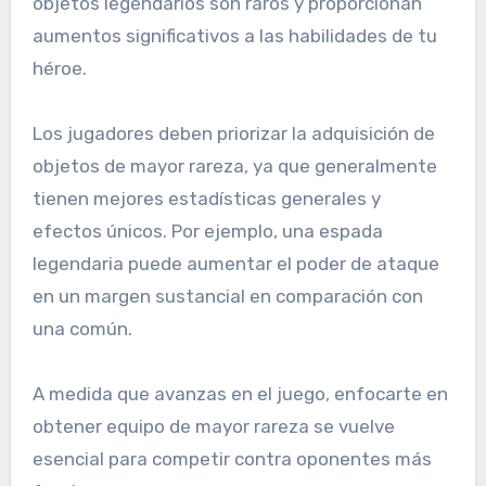
objetos legendarios son raros y proporcionan
aumentos significativos a las habilidades de tu
héroe.
Los jugadores deben priorizar la adquisición de
objetos de mayor rareza, ya que generalmente
tienen mejores estadísticas generales y
efectos únicos. Por ejemplo, una espada
legendaria puede aumentar el poder de ataque
en un margen sustancial en comparación con
una común.
A medida que avanzas en el juego, enfocarte en
obtener equipo de mayor rareza se vuelve
esencial para competir contra oponentes más