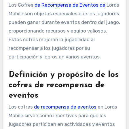
Los Cofres
de Recompensa de Eventos de
Lords
Mobile son objetos especiales que los jugadores
pueden ganar durante eventos dentro del juego,
proporcionando recursos y equipo valiosos.
Estos cofres mejoran la jugabilidad al
recompensar a los jugadores por su
participación y logros en varios eventos.
Definición y propósito de los
cofres de recompensa de
eventos
Los cofres
de recompensa de eventos
en Lords
Mobile sirven como incentivos para que los
jugadores participen en actividades y eventos