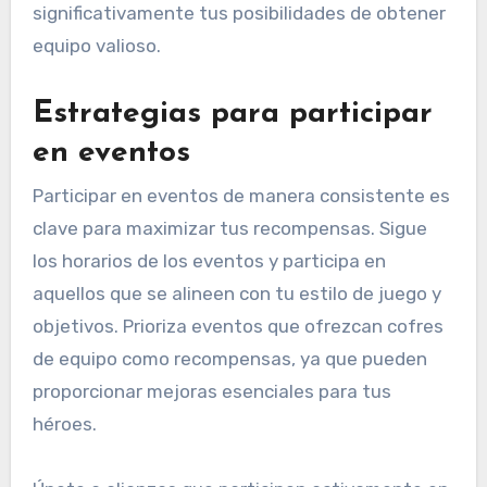
significativamente tus posibilidades de obtener
equipo valioso.
Estrategias para participar
en eventos
Participar en eventos de manera consistente es
clave para maximizar tus recompensas. Sigue
los horarios de los eventos y participa en
aquellos que se alineen con tu estilo de juego y
objetivos. Prioriza eventos que ofrezcan cofres
de equipo como recompensas, ya que pueden
proporcionar mejoras esenciales para tus
héroes.