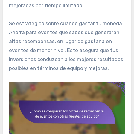
mejoradas por tiempo limitado.
Sé estratégico sobre cuándo gastar tu moneda.
Ahorra para eventos que sabes que generarán
altas recompensas, en lugar de gastarla en
eventos de menor nivel. Esto asegura que tus
inversiones conduzcan a los mejores resultados
posibles en términos de equipo y mejoras.