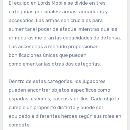
El equipo en Lords Mobile se divide en tres
categorías principales: armas, armaduras y
accesorios. Las armas son cruciales para
aumentar el poder de ataque, mientras que las
armaduras mejoran las capacidades de defensa.
Los accesorios a menudo proporcionan
bonificaciones únicas que pueden
complementar las otras dos categorías.
Dentro de estas categorías, los jugadores
pueden encontrar objetos específicos como
espadas, escudos, cascos y anillos. Cada objeto
cumple un propósito distinto y puede ser
equipado a diferentes héroes según sus roles en
combate.