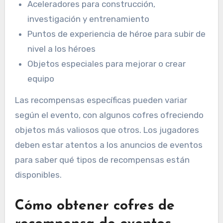
Aceleradores para construcción,
investigación y entrenamiento
Puntos de experiencia de héroe para subir de
nivel a los héroes
Objetos especiales para mejorar o crear
equipo
Las recompensas específicas pueden variar
según el evento, con algunos cofres ofreciendo
objetos más valiosos que otros. Los jugadores
deben estar atentos a los anuncios de eventos
para saber qué tipos de recompensas están
disponibles.
Cómo obtener cofres de