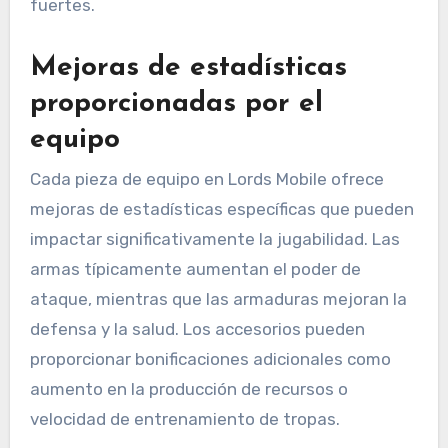
fuertes.
Mejoras de estadísticas
proporcionadas por el
equipo
Cada pieza de equipo en Lords Mobile ofrece
mejoras de estadísticas específicas que pueden
impactar significativamente la jugabilidad. Las
armas típicamente aumentan el poder de
ataque, mientras que las armaduras mejoran la
defensa y la salud. Los accesorios pueden
proporcionar bonificaciones adicionales como
aumento en la producción de recursos o
velocidad de entrenamiento de tropas.