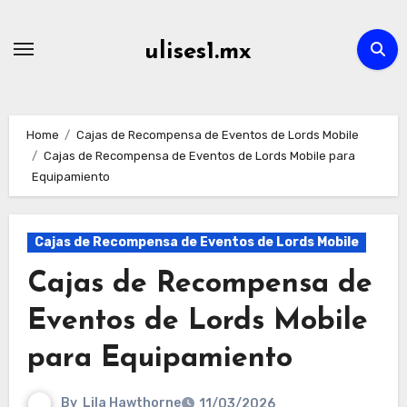
Skip
to
ulises1.mx
content
Home
Cajas de Recompensa de Eventos de Lords Mobile
Cajas de Recompensa de Eventos de Lords Mobile para
Equipamiento
Cajas de Recompensa de Eventos de Lords Mobile
Cajas de Recompensa de
Eventos de Lords Mobile
para Equipamiento
By
Lila Hawthorne
11/03/2026