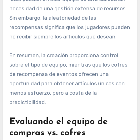
necesidad de una gestión extensa de recursos.
Sin embargo, la aleatoriedad de las
recompensas significa que los jugadores pueden
no recibir siempre los artículos que desean.
En resumen, la creación proporciona control
sobre el tipo de equipo, mientras que los cofres
de recompensa de eventos ofrecen una
oportunidad para obtener artículos únicos con
menos esfuerzo, pero a costa de la
predictibilidad.
Evaluando el equipo de
compras vs. cofres