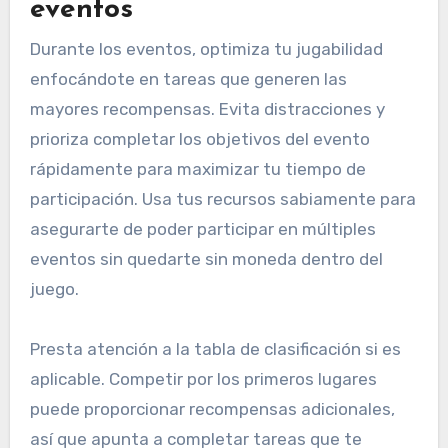
eventos
Durante los eventos, optimiza tu jugabilidad
enfocándote en tareas que generen las
mayores recompensas. Evita distracciones y
prioriza completar los objetivos del evento
rápidamente para maximizar tu tiempo de
participación. Usa tus recursos sabiamente para
asegurarte de poder participar en múltiples
eventos sin quedarte sin moneda dentro del
juego.
Presta atención a la tabla de clasificación si es
aplicable. Competir por los primeros lugares
puede proporcionar recompensas adicionales,
así que apunta a completar tareas que te