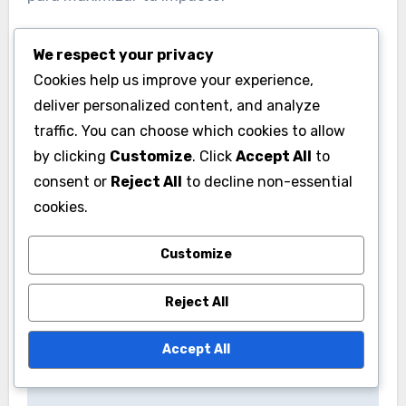
Involucrarte con la comunidad también puede
We respect your privacy
mejorar tu experiencia en el evento. Participa en
Cookies help us improve your experience,
discusiones, comparte consejos y aprende de
deliver personalized content, and analyze
traffic. You can choose which cookies to allow
otros. Esto no solo te ayuda a mejorar tus
by clicking
Customize
. Click
Accept All
to
estrategias, sino que también fomenta un
consent or
Reject All
to decline non-essential
sentido de camaradería, haciendo que los
cookies.
eventos sean más agradables y gratificantes
para todos los involucrados.
Customize
Reject All
Accept All
Post