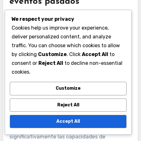
eventos pasados
Analizar el rendimiento histórico de eventos
We respect your privacy
pasados revela tendencias en los tipos de
Cookies help us improve your experience,
recompensas ofrecidas. Muchos eventos han
deliver personalized content, and analyze
proporcionado consistentemente materiales de
traffic. You can choose which cookies to allow
elaboración valiosos, convirtiéndolos en una
by clicking
Customize
. Click
Accept All
to
fuente confiable para los jugadores que buscan
consent or
Reject All
to decline non-essential
mejorar su equipo.
cookies.
Customize
Por ejemplo, los eventos estacionales a menudo
presentan cofres únicos que incluyen
Reject All
materiales de elaboración raros, mientras que
los eventos por tiempo limitado pueden ofrecer
Accept All
artículos exclusivos que pueden aumentar
significativamente las capacidades de