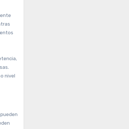
mente
ntras
ventos
tencia,
sas.
o nivel
e pueden
ueden