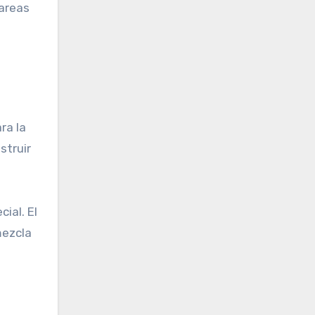
tareas
e
ra la
struir
ial. El
mezcla