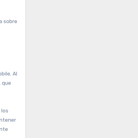
a sobre
ile. Al
, que
 los
antener
ente