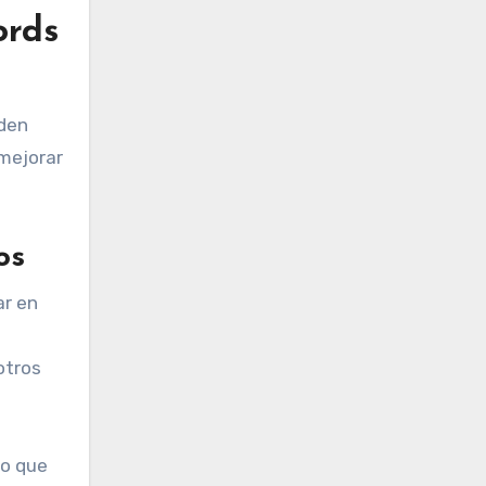
ords
eden
 mejorar
os
ar en
otros
lo que