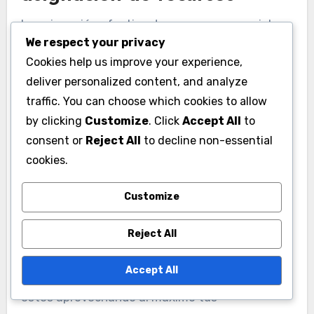
La asignación efectiva de recursos es crucial
We respect your privacy
para maximizar el impacto de las mejoras.
Cookies help us improve your experience,
Comienza analizando los recursos que tienes
deliver personalized content, and analyze
disponibles, incluyendo oro, comida, madera y
traffic. You can choose which cookies to allow
piedra. Asigna estos recursos en función de las
by clicking
Customize
. Click
Accept All
to
mejoras que proporcionarán los beneficios más
consent or
Reject All
to decline non-essential
significativos para tu estilo de juego.
cookies.
Utiliza las recompensas de los cofres de
Customize
eventos de manera estratégica. Si recibes una
gran cantidad de un recurso específico de un
Reject All
evento, considera invertirlo en mejoras que
Accept All
requieran ese tipo de recurso. Esto asegura que
estés aprovechando al máximo tus