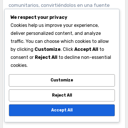
comunitarios, convirtiéndolos en una fuente
confiable para las últimas ofertas.
We respect your privacy
Cookies help us improve your experience,
Las notificaciones dentro del juego también
deliver personalized content, and analyze
juegan un papel crucial en la difusión de códigos
traffic. You can choose which cookies to allow
de regalo. Los jugadores deben estar atentos a
by clicking
Customize
. Click
Accept All
to
los anuncios dentro del juego, especialmente
consent or
Reject All
to decline non-essential
durante actualizaciones importantes o
cookies.
celebraciones, ya que los códigos pueden
Customize
distribuirse directamente a través de estos
canales.
Reject All
Foros comunitarios y canales
Accept All
de redes sociales