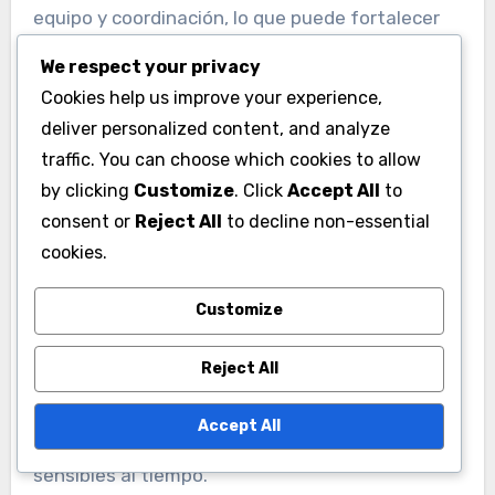
equipo y coordinación, lo que puede fortalecer
tus relaciones con otros jugadores y mejorar tu
We respect your privacy
experiencia general en el juego.
Cookies help us improve your experience,
deliver personalized content, and analyze
Utilizando códigos de regalo
traffic. You can choose which cookies to allow
de manera efectiva en el
by clicking
Customize
. Click
Accept All
to
consent or
Reject All
to decline non-essential
juego
cookies.
Los códigos de regalo son una excelente manera
para que los nuevos jugadores obtengan
Customize
recursos y potenciadores que pueden acelerar
Reject All
su progreso. Mantente atento a los canales
oficiales de redes sociales y foros comunitarios
Accept All
para los últimos códigos, ya que a menudo son
sensibles al tiempo.