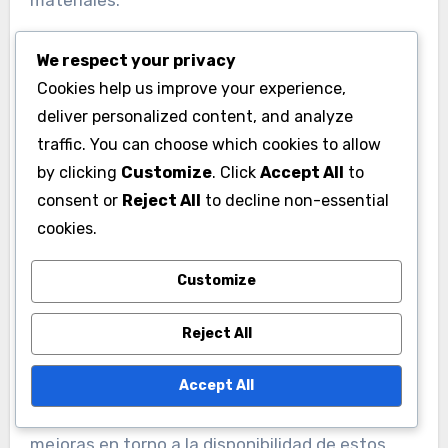
Considera programar tus compras y mejoras
We respect your privacy
Cookies help us improve your experience,
para alinearlas con la disponibilidad de recursos.
deliver personalized content, and analyze
Si tienes un excedente de un recurso específico,
traffic. You can choose which cookies to allow
utilizar bonos durante ese tiempo puede
by clicking
Customize
. Click
Accept All
to
optimizar el desarrollo de tus héroes sin agotar
consent or
Reject All
to decline non-essential
tu stock.
cookies.
Sincronizando mejoras de
Customize
héroes con la disponibilidad
Reject All
de bonos
El tiempo es crucial al mejorar héroes con los
Accept All
bonos
del paquete mensual
. Planifica tus
mejoras en torno a la disponibilidad de estos