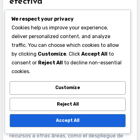
efectiva
Usar aceleradores estratégicamente puede
We respect your privacy
mejorar enormemente tu experiencia de juego.
Cookies help us improve your experience,
Por ejemplo, aplicar aceleradores durante
deliver personalized content, and analyze
momentos críticos, como cuando un nuevo
traffic. You can choose which cookies to allow
edificio está a punto de completarse o cuando
by clicking
Customize
. Click
Accept All
to
se están entrenando tropas para una batalla
consent or
Reject All
to decline non-essential
inminente, puede proporcionar una ventaja
cookies.
significativa sobre los oponentes.
Customize
El uso efectivo de aceleradores también puede
Reject All
ayudar en la gestión de recursos. Al reducir el
tiempo de espera para mejoras o
Accept All
entrenamientos, los jugadores pueden asignar
recursos a otras áreas, como el despliegue de