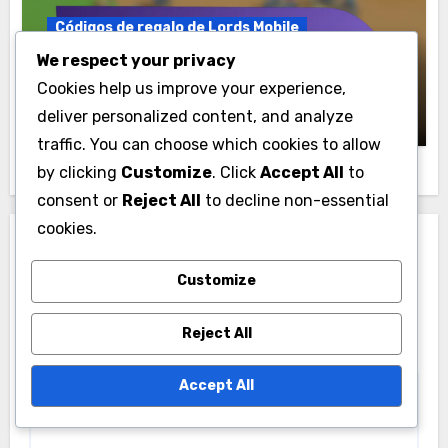
Códigos de regalo de Lords Mobile
We respect your privacy
Códigos de regalo de Lords Mobile para
el aniversario
Cookies help us improve your experience,
Lila Hawthorne
09/03/2026
deliver personalized content, and analyze
traffic. You can choose which cookies to allow
by clicking
Customize
. Click
Accept All
to
consent or
Reject All
to decline non-essential
cookies.
Leave a Reply
Customize
Your email address will not be published.
Required
fields are marked
*
Reject All
Comment
*
Accept All