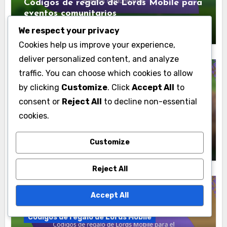
Códigos de regalo de Lords Mobile para
eventos comunitarios
Lila Hawthorne
11/03/2026
We respect your privacy
Cookies help us improve your experience,
deliver personalized content, and analyze
traffic. You can choose which cookies to allow
by clicking
Customize
. Click
Accept All
to
Códigos de regalo de Lords Mobile
consent or
Reject All
to decline non-essential
cookies.
Códigos de regalo de Lords Mobile para
artículos
Lila Hawthorne
09/03/2026
Customize
Reject All
Accept All
Códigos de regalo de Lords Mobile